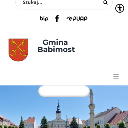
Przejdź
do
zawartości
BIP
Facebook
EPUAP
Gmina 
Babimost