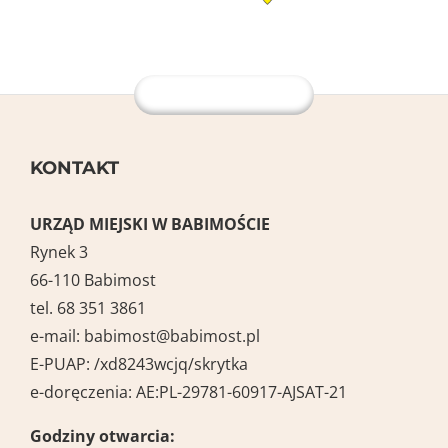
KONTAKT
URZĄD MIEJSKI W BABIMOŚCIE
Rynek 3
66-110 Babimost
tel. 68 351 3861
e-mail:
babimost@babimost.pl
E-PUAP:
/xd8243wcjq/skrytka
e-doręczenia: AE:PL-29781-60917-AJSAT-21
Godziny otwarcia: