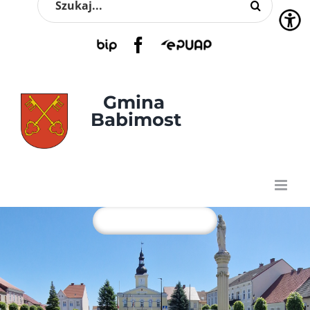
Przejdź
do
zawartości
BIP
Facebook
EPUAP
Gmina 
Babimost