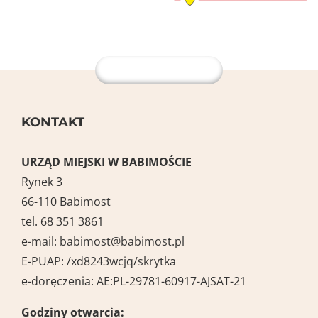
KONTAKT
URZĄD MIEJSKI W BABIMOŚCIE
Rynek 3
66-110 Babimost
tel. 68 351 3861
e-mail:
babimost@babimost.pl
E-PUAP:
/xd8243wcjq/skrytka
e-doręczenia: AE:PL-29781-60917-AJSAT-21
Godziny otwarcia: