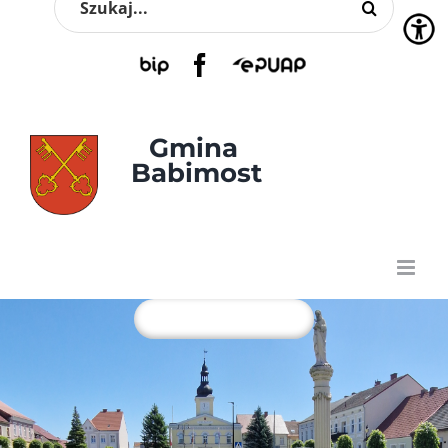
Przejdź
do
zawartości
BIP
Facebook
EPUAP
Gmina 
Babimost